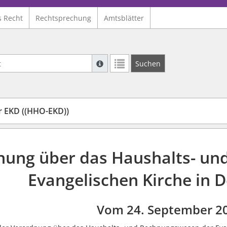
s Recht
Rechtsprechung
Amtsblätter
Suche mit Platzhalter "*", Bsp. Pfarrer*,
Suchen
Weitere Suchoperatoren finden Sie in un
 EKD ((HHO-EKD))
nung über das Haushalts- un
Evangelischen Kirche in 
Vom 24. September 2