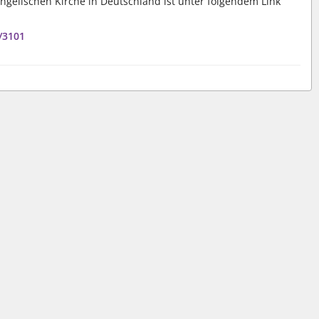
gelischen Kirche in Deutschland ist unter folgendem Link
/3101