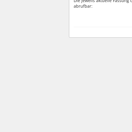
Die jeweils aktuelle Fassun
abrufbar:
wbv Kommunikation: Kirchenverwaltung LAW|PUBLISHER