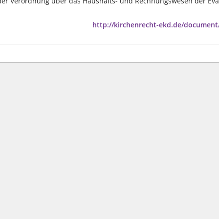
g der Verordnung über das Haushalts- und Rechnungswesen der Evan
http://kirchenrecht-ekd.de/document