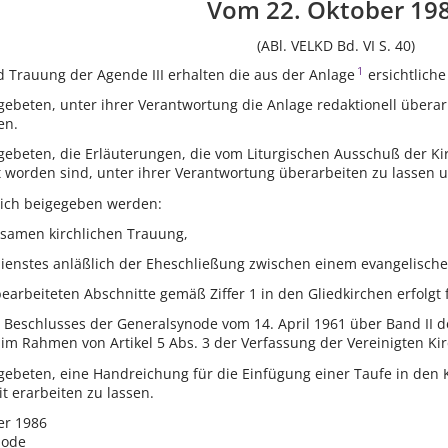
Vom 22. Oktober 19
(ABl. VELKD Bd. VI S. 40)
1
d Trauung der Agende III erhalten die aus der Anlage
ersichtlich
 gebeten, unter ihrer Verantwortung die Anlage redaktionell über
en.
 gebeten, die Erläuterungen, die vom Liturgischen Ausschuß der Ki
 worden sind, unter ihrer Verantwortung überarbeiten zu lassen u
zlich beigegeben werden:
amen kirchlichen Trauung,
enstes anläßlich der Eheschließung zwischen einem evangelische
arbeiteten Abschnitte gemäß Ziffer 1 in den Gliedkirchen erfolgt
Beschlusses der Generalsynode vom 14. April 1961 über Band II d
im Rahmen von Artikel 5 Abs. 3 der Verfassung der Vereinigten Ki
 gebeten, eine Handreichung für die Einfügung einer Taufe in den
t erarbeiten zu lassen.
er 1986
node