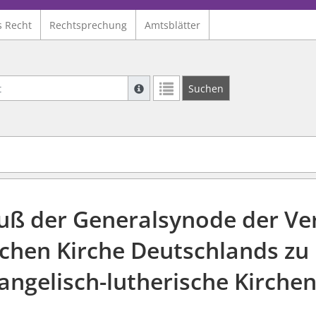
s Recht
Rechtsprechung
Amtsblätter
Suche mit Platzhalter "*", Bsp. Pfarrer*,
Suchen
Weitere Suchoperatoren finden Sie in un
uß der Generalsynode der Ver
chen Kirche Deutschlands zu 
angelisch-lutherische Kirch