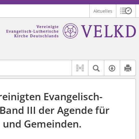
Aktuelles
Sitzu
Logo Vereinigte Ev.-Luth. Kirche Deutschlands
 findet auch: "Pfarrerinitiative" oder "Pfarrerausschuss".
serer Hilfe.
Textsuche 
Verfüg
einigten Evangelisch-
Band III der Agende für
en und Gemeinden.